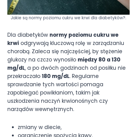
Jakie są normy poziomu cukru we krwi dla diabetyków?.
Dla diabetyków
normy poziomu cukru we
krwi
odgrywają kluczową rolę w zarządzaniu
chorobą. Zaleca się najczęściej, by stężenie
glukozy na czczo wynosiło
między 80 a 130
mg/dL
, a po dwóch godzinach od posiłku nie
przekraczało
180 mg/dL
. Regularne
sprawdzanie tych wartości pomaga
zapobiegać powikłaniom, takim jak
uszkodzenia naczyń krwionośnych czy
narządów wewnętrznych.
zmiany w diecie,
ograniczenie spożycia kawy,