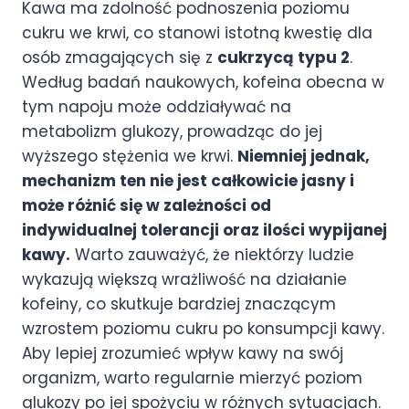
Kawa ma zdolność podnoszenia poziomu
cukru we krwi, co stanowi istotną kwestię dla
osób zmagających się z
cukrzycą typu 2
.
Według badań naukowych, kofeina obecna w
tym napoju może oddziaływać na
metabolizm glukozy, prowadząc do jej
wyższego stężenia we krwi.
Niemniej jednak,
mechanizm ten nie jest całkowicie jasny i
może różnić się w zależności od
indywidualnej tolerancji oraz ilości wypijanej
kawy.
Warto zauważyć, że niektórzy ludzie
wykazują większą wrażliwość na działanie
kofeiny, co skutkuje bardziej znaczącym
wzrostem poziomu cukru po konsumpcji kawy.
Aby lepiej zrozumieć wpływ kawy na swój
organizm, warto regularnie mierzyć poziom
glukozy po jej spożyciu w różnych sytuacjach.