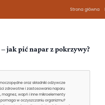
Strona główna
 – jak pić napar z pokrzywy?
e moczopędne oraz składniki odżywcze
ści zdrowotne i zastosowania naparu
o, magnez, wapń i inne mikroelementy
a pomaga w oczyszczaniu organizmu?