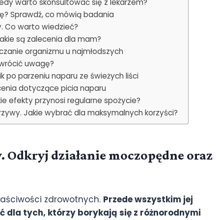
iedy warto skonsultować się z lekarzem?
ję? Sprawdź, co mówią badania
y. Co warto wiedzieć?
Jakie są zalecenia dla mam?
zczanie organizmu u najmłodszych
 zwrócić uwagę?
po parzeniu naparu ze świeżych liści
cenia dotyczące picia naparu
kie efekty przynosi regularne spożycie?
krzywy. Jakie wybrać dla maksymalnych korzyści?
. Odkryj działanie moczopędne oraz
właściwości zdrowotnych.
Przede wszystkim jej
 dla tych, którzy borykają się z różnorodnymi