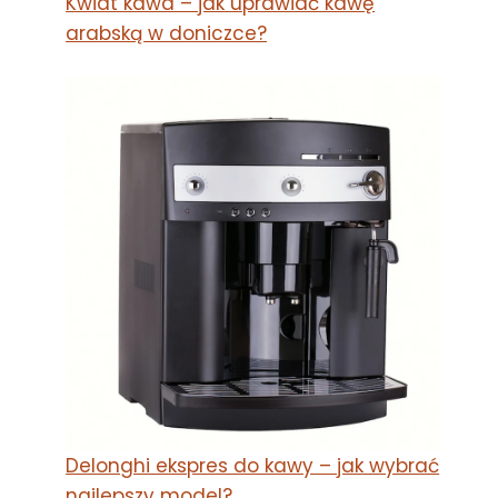
Kwiat kawa – jak uprawiać kawę
arabską w doniczce?
Delonghi ekspres do kawy – jak wybrać
najlepszy model?