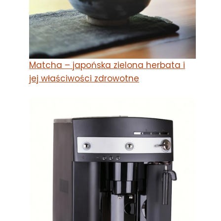
Matcha – japońska zielona herbata i
jej właściwości zdrowotne