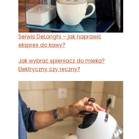
Serwis DeLonghi – jak naprawić
ekspres do kawy?
Jak wybrać spieniacz do mleka?
Elektryczny czy ręczny?