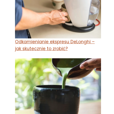
Odkamienianie ekspresu DeLonghi –
jak skutecznie to zrobić?