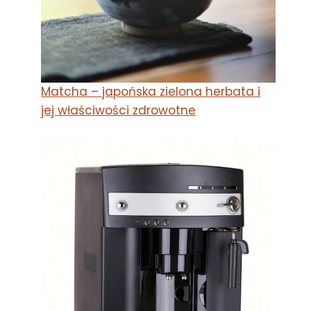
Matcha – japońska zielona herbata i
jej właściwości zdrowotne