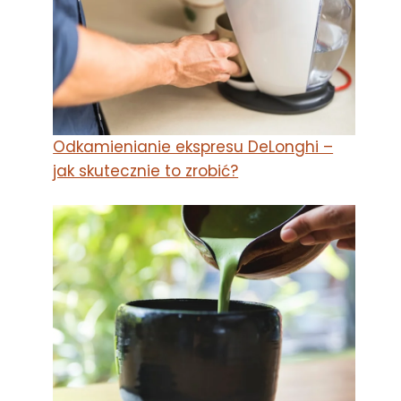
Odkamienianie ekspresu DeLonghi –
jak skutecznie to zrobić?