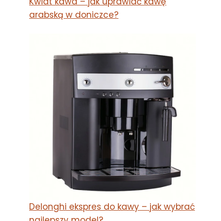
Kwiat kawa – jak uprawiać kawę
arabską w doniczce?
Delonghi ekspres do kawy – jak wybrać
najlepszy model?