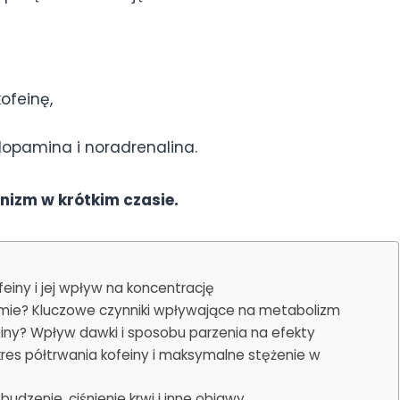
ofeinę,
dopamina i noradrenalina.
nizm w krótkim czasie.
feiny i jej wpływ na koncentrację
izmie? Kluczowe czynniki wpływające na metabolizm
iny? Wpływ dawki i sposobu parzenia na efekty
kres półtrwania kofeiny i maksymalne stężenie w
budzenie, ciśnienie krwi i inne objawy