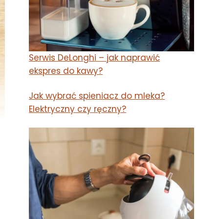
Serwis DeLonghi – jak naprawić
ekspres do kawy?
Jak wybrać spieniacz do mleka?
Elektryczny czy ręczny?