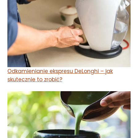
Odkamienianie ekspresu DeLonghi – jak
skutecznie to zrobić?