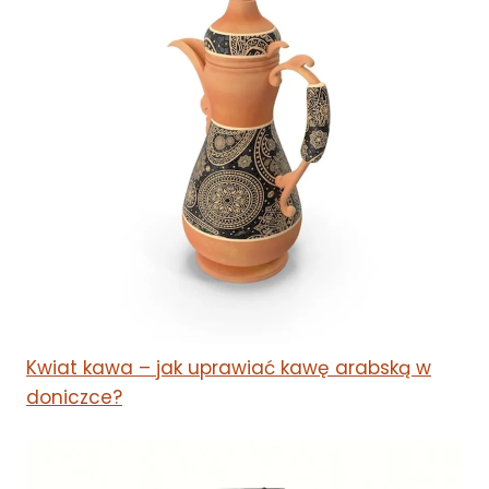
Kwiat kawa – jak uprawiać kawę arabską w
doniczce?