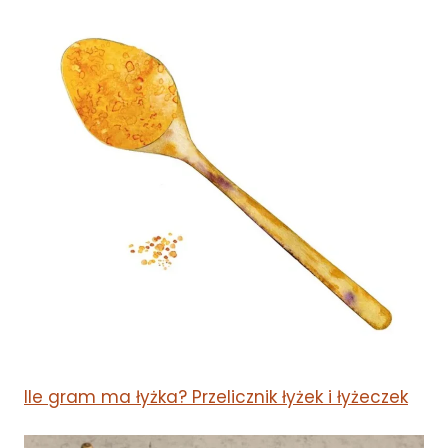
Ile gram ma łyżka? Przelicznik łyżek i łyżeczek