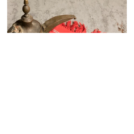
Herbata arabska – jak pić marokańską
herbatę w upały?