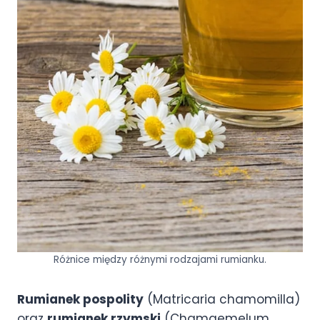
Różnice między różnymi rodzajami rumianku.
Rumianek pospolity
(Matricaria chamomilla)
oraz
rumianek rzymski
(Chamaemelum