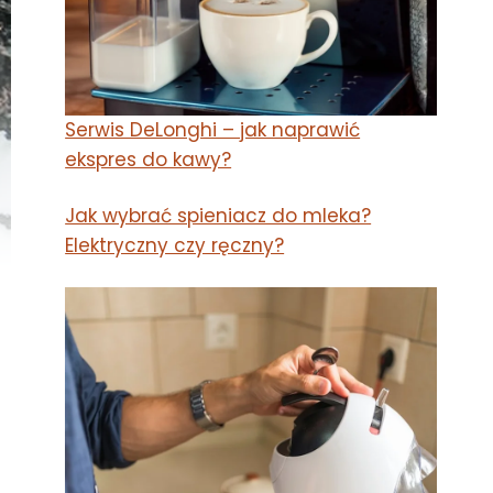
Serwis DeLonghi – jak naprawić
ekspres do kawy?
Jak wybrać spieniacz do mleka?
Elektryczny czy ręczny?