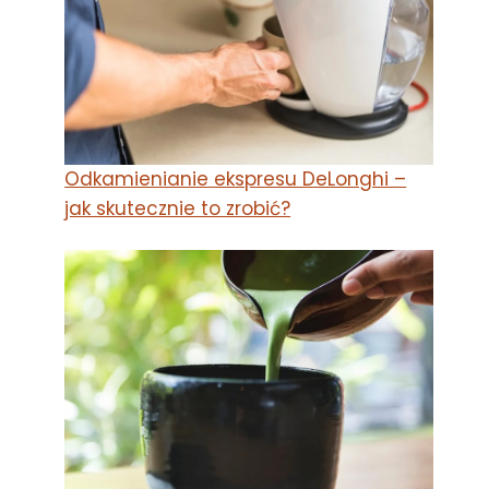
Odkamienianie ekspresu DeLonghi –
jak skutecznie to zrobić?