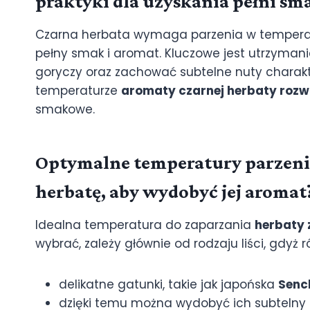
praktyki dla uzyskania pełni sm
Czarna herbata wymaga parzenia w tempera
pełny smak i aromat. Kluczowe jest utrzyman
goryczy oraz zachować subtelne nuty charakte
temperaturze
aromaty czarnej herbaty rozwi
smakowe.
Optymalne temperatury parzenia 
herbatę, aby wydobyć jej aromat
Idealna temperatura do zaparzania
herbaty z
wybrać, zależy głównie od rodzaju liści, gd
delikatne gatunki, takie jak japońska
Senc
dzięki temu można wydobyć ich subtelny 