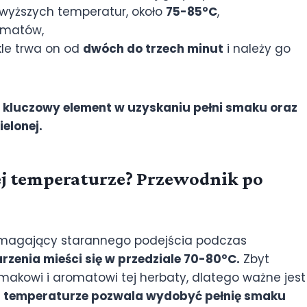
ą wyższych temperatur, około
75-85°C
,
romatów,
kle trwa on od
dwóch do trzech minut
i należy go
kluczowy element w uzyskaniu pełni smaku oraz
elonej.
iej temperaturze? Przewodnik po
wymagający starannego podejścia podczas
rzenia mieści się w przedziale 70-80°C.
Zbyt
akowi i aromatowi tej herbaty, dlatego ważne jest
j temperaturze pozwala wydobyć pełnię smaku