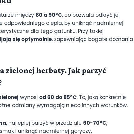
aku
turze między
80 a 90°C
, co pozwala odkryć jej
ie odpowiedniego ciepła, by uniknąć nadmiernej
rystyczne dla tego gatunku. Przy takiej
jają się optymalnie
, zapewniając bogate doznania
zielonej herbaty. Jak parzyć
?
ielonej
wynosi
od 60 do 85°C
. To, jaką konkretnie
yż różne odmiany wymagają nieco innych warunków.
ha
, najlepiej parzyć w przedziale
60-70°C
,
smak i uniknąć nadmiernej goryczy,