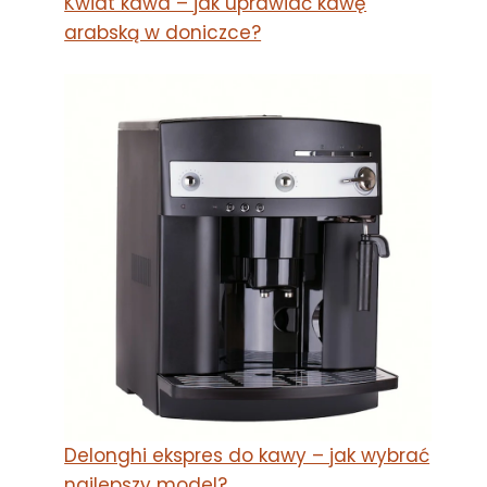
Kwiat kawa – jak uprawiać kawę
arabską w doniczce?
Delonghi ekspres do kawy – jak wybrać
najlepszy model?