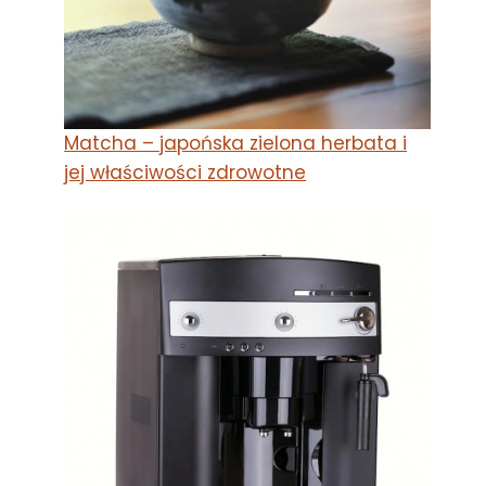
Matcha – japońska zielona herbata i
jej właściwości zdrowotne