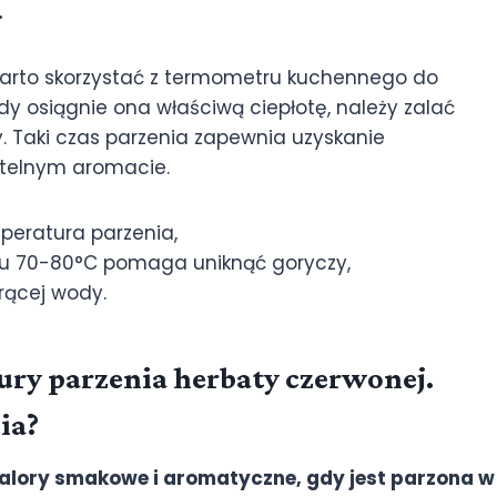
.
warto skorzystać z termometru kuchennego do
y osiągnie ona właściwą ciepłotę, należy zalać
ty. Taki czas parzenia zapewnia uzyskanie
telnym aromacie.
eratura parzenia,
u 70-80°C pomaga uniknąć goryczy,
rącej wody.
ry parzenia herbaty czerwonej.
ia?
walory smakowe i aromatyczne, gdy jest parzona w